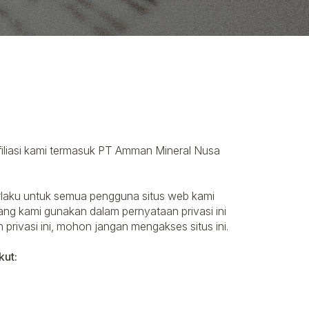
filiasi kami termasuk PT Amman Mineral Nusa
erlaku untuk semua pengguna situs web kami
g kami gunakan dalam pernyataan privasi ini
 privasi ini, mohon jangan mengakses situs ini.
kut: