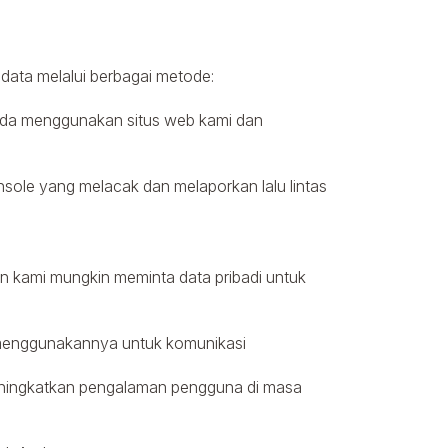
data melalui berbagai metode:
nda menggunakan situs web kami dan
nsole yang melacak dan melaporkan lalu lintas
n kami mungkin meminta data pribadi untuk
 menggunakannya untuk komunikasi
eningkatkan pengalaman pengguna di masa