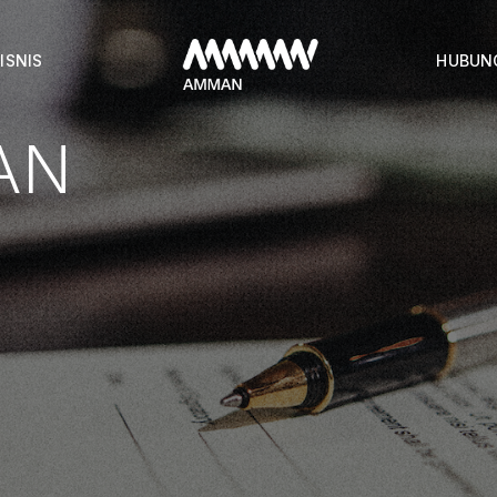
ISNIS
HUBUN
AN