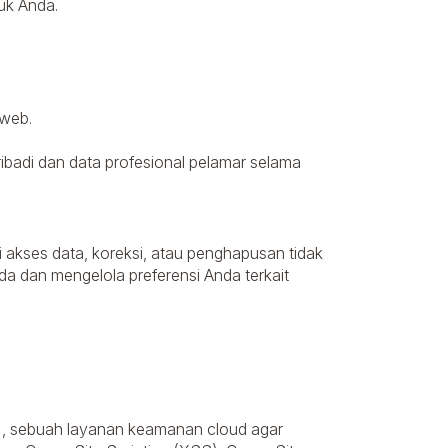
uk Anda.
 web.
adi dan data profesional pelamar selama
i akses data, koreksi, atau penghapusan tidak
a dan mengelola preferensi Anda terkait
F), sebuah layanan keamanan cloud agar