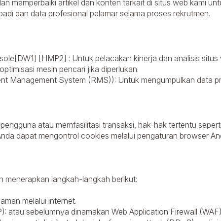
memperbaiki artikel dan konten terkait di situs web kami unt
adi dan data profesional pelamar selama proses rekrutmen.
le[DW1] [HMP2] : Untuk pelacakan kinerja dan analisis situs
optimisasi mesin pencari jika diperlukan.
t Management System (RMS)): Untuk mengumpulkan data prib
pengguna atau memfasilitasi transaksi, hak-hak tertentu sepert
 Anda dapat mengontrol cookies melalui pengaturan browser And
menerapkan langkah-langkah berikut:
man melalui internet.
P): atau sebelumnya dinamakan Web Application Firewall (WA