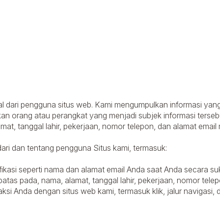
l dari pengguna situs web. Kami mengumpulkan informasi yang
 orang atau perangkat yang menjadi subjek informasi tersebut 
mat, tanggal lahir, pekerjaan, nomor telepon, dan alamat email m
ari dan tentang pengguna Situs kami, termasuk:
ifikasi seperti nama dan alamat email Anda saat Anda secara su
erbatas pada, nama, alamat, tanggal lahir, pekerjaan, nomor tele
ksi Anda dengan situs web kami, termasuk klik, jalur navigasi, 