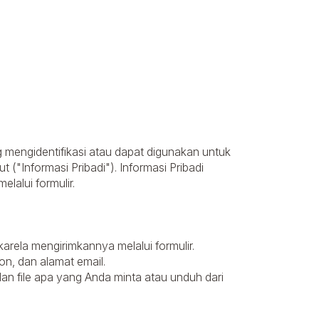
 mengidentifikasi atau dapat digunakan untuk
("Informasi Pribadi"). Informasi Pribadi
elalui formulir.
karela mengirimkannya melalui formulir.
pon, dan alamat email.
dan file apa yang Anda minta atau unduh dari