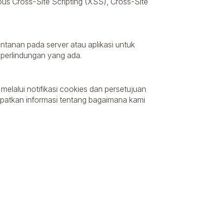
ious Cross-Site Scripting (XSS), Cross-Site
anan pada server atau aplikasi untuk
 perlindungan yang ada.
elalui notifikasi cookies dan persetujuan
apatkan informasi tentang bagaimana kami