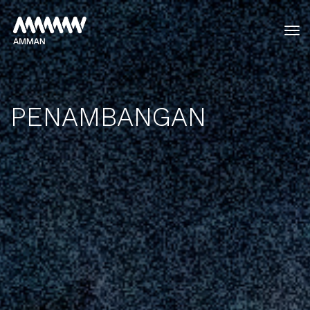
tog
PENAMBANGAN