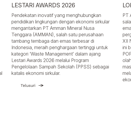
LESTARI AWARDS 2026
LO
Pendekatan inovatif yang menghubungkan
PT 
pendidikan lingkungan dengan ekonomi sirkular
sal
a
mengantarkan PT Amman Mineral Nusa
ema
Tenggara (AMMAN), salah satu perusahaan
per
tambang tembaga dan emas terbesar di
XII
Indonesia, meraih penghargaan tertinggi untuk
ini
kategori ‘Waste Management’ dalam ajang
POR
Lestari Awards 2026 melalui Program
olah
Pengelolaan Sampah Sekolah (PPSS) sebagai
mas
al
katalis ekonomi sirkular.
mela
eko
Telusuri