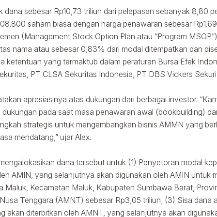
ana sebesar Rp10,73 triliun dari pelepasan sebanyak 8,80 pe
8.208.800 saham biasa dengan harga penawaran sebesar Rp1.
jemen (Management Stock Option Plan atau “Program MSOP”)
as nama atau sebesar 0,83% dari modal ditempatkan dan dise
ketentuan yang termaktub dalam peraturan Bursa Efek Indone
uritas, PT CLSA Sekuritas Indonesia, PT DBS Vickers Sekurit
kan apresiasinya atas dukungan dari berbagai investor. “Kam
ikan dukungan pada saat masa penawaran awal (bookbuilding) 
langkah strategis untuk mengembangkan bisnis AMMN yang berkel
sa mendatang,” ujar Alex.
engalokasikan dana tersebut untuk (1) Penyetoran modal kep
oleh AMIN, yang selanjutnya akan digunakan oleh AMIN untuk
a Maluk, Kecamatan Maluk, Kabupaten Sumbawa Barat, Provinsi
Nusa Tenggara (AMNT) sebesar Rp3,05 triliun; (3) Sisa dana
g akan diterbitkan oleh AMNT, yang selanjutnya akan diguna