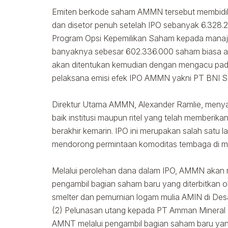
Emiten berkode saham AMMN tersebut membidik d
dan disetor penuh setelah IPO sebanyak 6.32
Program Opsi Kepemilikan Saham kepada mana
banyaknya sebesar 602.336.000 saham biasa at
akan ditentukan kemudian dengan mengacu pada 
pelaksana emisi efek IPO AMMN yakni PT BNI Sek
Direktur Utama AMMN, Alexander Ramlie, menyata
baik institusi maupun ritel yang telah member
berakhir kemarin. IPO ini merupakan salah satu 
mendorong permintaan komoditas tembaga di ma
Melalui perolehan dana dalam IPO, AMMN akan m
pengambil bagian saham baru yang diterbitkan 
smelter dan pemurnian logam mulia AMIN di Des
(2) Pelunasan utang kepada PT Amman Mineral 
AMNT melalui pengambil bagian saham baru yan