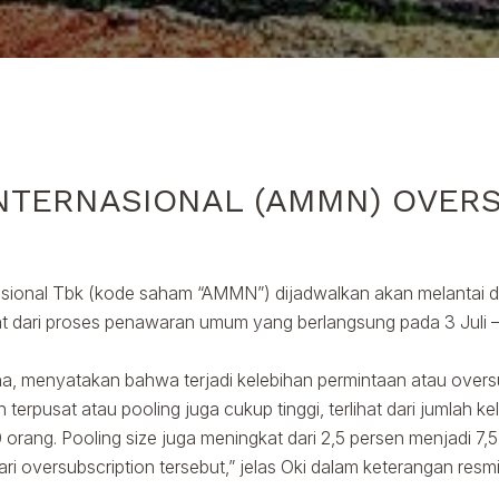
NTERNASIONAL (AMMN) OVER
asional Tbk (kode saham “AMMN”) dijadwalkan akan melantai di
ihat dari proses penawaran umum yang berlangsung pada 3 Juli – 
ana, menyatakan bahwa terjadi kelebihan permintaan atau ov
rpusat atau pooling juga cukup tinggi, terlihat dari jumlah k
00 orang. Pooling size juga meningkat dari 2,5 persen menjadi 7
oversubscription tersebut,” jelas Oki dalam keterangan resmi