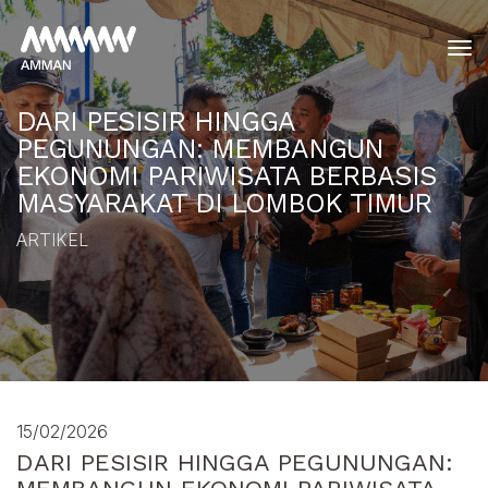
tog
DARI PESISIR HINGGA
PEGUNUNGAN: MEMBANGUN
EKONOMI PARIWISATA BERBASIS
MASYARAKAT DI LOMBOK TIMUR
ARTIKEL
15/02/2026
DARI PESISIR HINGGA PEGUNUNGAN: